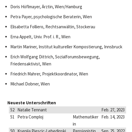
Doris Höflmayer, Ärztin, Wien/Hamburg
Petra Payer, psychologische Beraterin, Wien
Elisabetta Folliero, Rechtsanwältin, Stockerau
Erna Appelt, Univ. Prof. i. R., Wien
Martin Mariner, Institut kultureller Kompostierung, Innsbruck
Erich Wolfgang Dittrich, Sozialforumsbewegung,
Friedensaktivist, Wien
Friedrich Mahrer, Projektkoordinator, Wien
Michael Dobner, Wien
Neueste Unterschriften
52
Natalie Tennant
Feb. 27, 2023
51
Petra Comploj
Mathematiker
Feb. 14, 2023
in
50
Ksenija Pjescic-Lebedinski
Pensionistin
Sep. 25, 2022