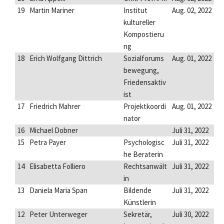
19
Martin Mariner
Institut
Aug. 02, 2022
kultureller
Kompostieru
ng
18
Erich Wolfgang Dittrich
Sozialforums
Aug. 01, 2022
bewegung,
Friedensaktiv
ist
17
Friedrich Mahrer
Projektkoordi
Aug. 01, 2022
nator
16
Michael Dobner
Juli 31, 2022
15
Petra Payer
Psychologisc
Juli 31, 2022
he Beraterin
14
Elisabetta Folliero
Rechtsanwält
Juli 31, 2022
in
13
Daniela Maria Span
Bildende
Juli 31, 2022
Künstlerin
12
Peter Unterweger
Sekretär,
Juli 30, 2022