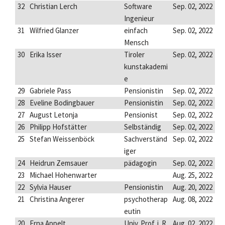
32
Christian Lerch
Software
Sep. 02, 2022
Ingenieur
31
Wilfried Glanzer
einfach
Sep. 02, 2022
Mensch
30
Erika Isser
Tiroler
Sep. 02, 2022
kunstakademi
e
29
Gabriele Pass
Pensionistin
Sep. 02, 2022
28
Eveline Bodingbauer
Pensionistin
Sep. 02, 2022
27
August Letonja
Pensionist
Sep. 02, 2022
26
Philipp Hofstätter
Selbständig
Sep. 02, 2022
25
Stefan Weissenböck
Sachverständ
Sep. 02, 2022
iger
24
Heidrun Zemsauer
pädagogin
Sep. 02, 2022
23
Michael Hohenwarter
Aug. 25, 2022
22
Sylvia Hauser
Pensionistin
Aug. 20, 2022
21
Christina Angerer
psychotherap
Aug. 08, 2022
eutin
20
Erna Appelt
Univ. Prof. i. R.
Aug. 02, 2022