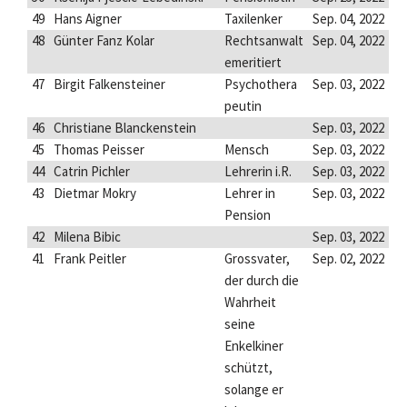
49
Hans Aigner
Taxilenker
Sep. 04, 2022
48
Günter Fanz Kolar
Rechtsanwalt
Sep. 04, 2022
emeritiert
47
Birgit Falkensteiner
Psychothera
Sep. 03, 2022
peutin
46
Christiane Blanckenstein
Sep. 03, 2022
45
Thomas Peisser
Mensch
Sep. 03, 2022
44
Catrin Pichler
Lehrerin i.R.
Sep. 03, 2022
43
Dietmar Mokry
Lehrer in
Sep. 03, 2022
Pension
42
Milena Bibic
Sep. 03, 2022
41
Frank Peitler
Grossvater,
Sep. 02, 2022
der durch die
Wahrheit
seine
Enkelkiner
schützt,
solange er