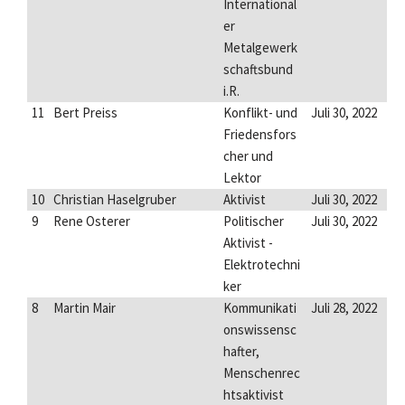
International
er
Metalgewerk
schaftsbund
i.R.
11
Bert Preiss
Konflikt- und
Juli 30, 2022
Friedensfors
cher und
Lektor
10
Christian Haselgruber
Aktivist
Juli 30, 2022
9
Rene Osterer
Politischer
Juli 30, 2022
Aktivist -
Elektrotechni
ker
8
Martin Mair
Kommunikati
Juli 28, 2022
onswissensc
hafter,
Menschenrec
htsaktivist